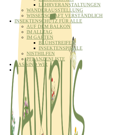
LEHRVERANSTALTUNGEN
WANDERAUSSTELLUNG
WISSENSCHAFT VERSTÄNDLICH
INSEKTENSCHUTZ FÜR ALLE
AUF DEM BALKON
IM ALLTAG
IM GARTEN
BLÜHSTREIFEN
INSEKTENSPIRALE
NISTHILFEN
PFLANZENLISTE
DAS SIND WIR