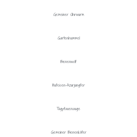
Gemeiner Ohrwurm
Gartenhummel
Bienenwolf
Hufeisen-Azurjungfer
Tagpfauenauge
Gemeiner Bienenkäfer