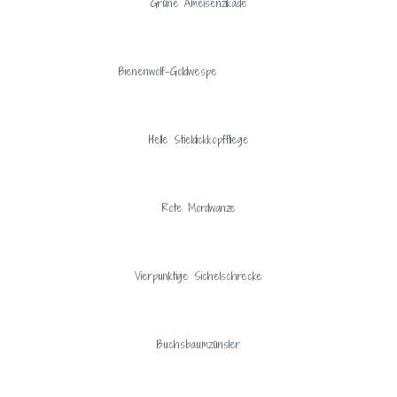
Grüne Ameisenzikade
Bienenwolf-Goldwespe
Helle Stieldickkopffliege
Rote Mordwanze
Vierpunktige Sichelschrecke
Buchsbaumzünsler