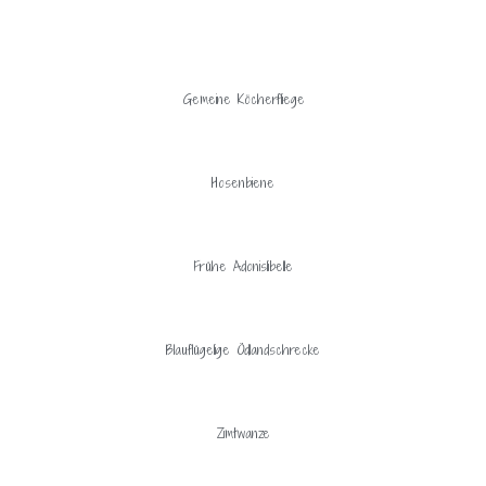
Gemeine Köcherfliege
Hosenbiene
Frühe Adonislibelle
Blauflügelige Ödlandschrecke
Zimtwanze