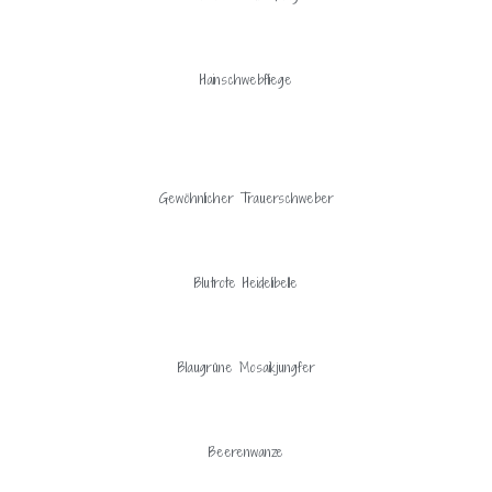
Hainschwebfliege
Gewöhnlicher Trauerschweber
Blutrote Heidelibelle
Blaugrüne Mosaikjungfer
Beerenwanze