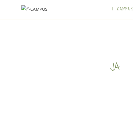
I²-CAMPU
JA