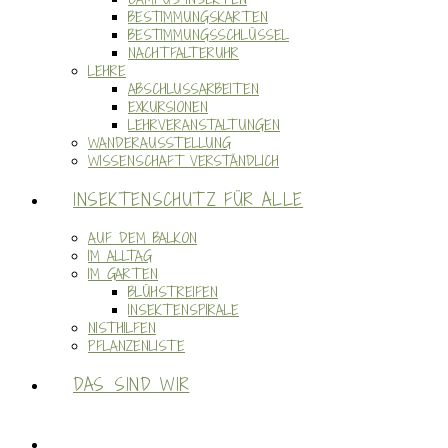
BESTIMMUNGSKARTEN
BESTIMMUNGSSCHLÜSSEL
NACHTFALTERUHR
LEHRE
ABSCHLUSSARBEITEN
EXKURSIONEN
LEHRVERANSTALTUNGEN
WANDERAUSSTELLUNG
WISSENSCHAFT VERSTÄNDLICH
INSEKTENSCHUTZ FÜR ALLE
AUF DEM BALKON
IM ALLTAG
IM GARTEN
BLÜHSTREIFEN
INSEKTENSPIRALE
NISTHILFEN
PFLANZENLISTE
DAS SIND WIR