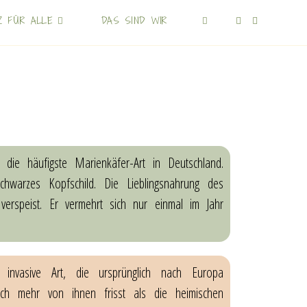
Z FÜR ALLE
DAS SIND WIR
t die häufigste Marienkäfer-Art in Deutschland.
warzes Kopfschild. Die Lieblingsnahrung des
erspeist. Er vermehrt sich nur einmal im Jahr
 invasive Art, die ursprünglich nach Europa
ch mehr von ihnen frisst als die heimischen