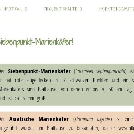
S-INFOTRAIL
PROJEKTINHALTE
INSEKTENSCHUT
iebenpunkt-Marienkäfer
!
Der
Siebenpunkt-Marienkäfer
(
Coccinella septempunctata
) is
Er hat rote Flügeldecken mit 7 schwarzen Punkten und ein sch
Marienkäfers sind Blattläuse, von denen er bis zu 50 am Tag v
und ist ca. 6 mm groß.
Der
Asiatische Marienkäfer
(
Harmonia axyridis
) ist eine
eingeführt wurde, um Blattläuse zu bekämpfen, da er wesentli