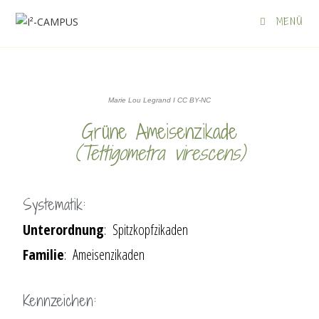
MENÜ
Marie Lou Legrand I CC BY-NC
Grüne Ameisenzikade
(Tettigometra virescens)
Systematik:
Unterordnung
: Spitzkopfzikaden
Familie
: Ameisenzikaden
Kennzeichen: