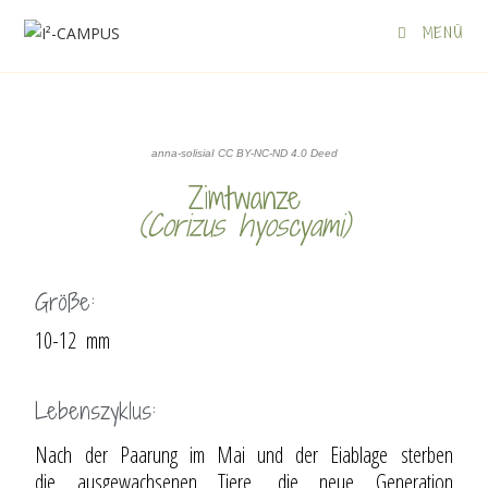
MENÜ
anna-solisiaI CC BY-NC-ND 4.0 Deed
Zimtwanze
(Corizus hyoscyami)
Größe:
10-12 mm
Lebenszyklus:
Nach der Paarung im Mai und der Eiablage sterben
die ausgewachsenen Tiere, die neue Generation