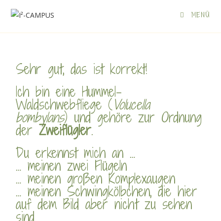
MENÜ
Sehr gut, das ist korrekt!
Ich bin eine Hummel-
Waldschwebfliege (
Volucella
bombylans
) und gehöre zur Ordnung
der
Zweiflügler
.
Du erkennst mich an …
… meinen zwei Flügeln
… meinen großen Komplexaugen
… meinen Schwingkölbchen, die hier
auf dem Bild aber nicht zu sehen
sind.