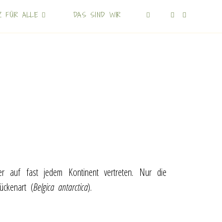
Z FÜR ALLE
DAS SIND WIR
r auf fast jedem Kontinent vertreten. Nur die
ückenart (
Belgica antarctica
).