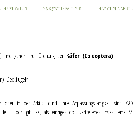
S-INFOTRAIL
PROJEKTINHALTE
INSEKTENSCHUT
s
) und gehöre zur Ordnung der
Käfer (Coleoptera)
.
en) Deckflügeln
er in der Arktis, durch ihre Anpassungsfähigkeit sind Käfe
inden - dort gibt es, als einziges dort vertretenes Insekt eine M