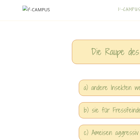
I²-CAMPU
Die Raupe des 
a) andere Insekten w
b) sie für Fressfeind
c) Ameisen aggressiv 