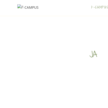
I²-CAMPU
JA